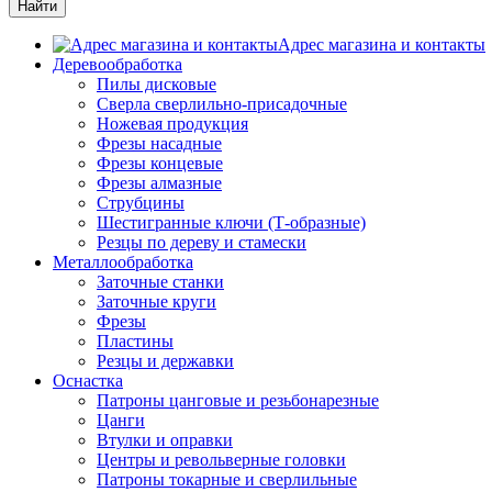
Адрес магазина и контакты
Деревообработка
Пилы дисковые
Сверла сверлильно-присадочные
Ножевая продукция
Фрезы насадные
Фрезы концевые
Фрезы алмазные
Струбцины
Шестигранные ключи (Т-образные)
Резцы по дереву и стамески
Металлообработка
Заточные станки
Заточные круги
Фрезы
Пластины
Резцы и державки
Оснастка
Патроны цанговые и резьбонарезные
Цанги
Втулки и оправки
Центры и револьверные головки
Патроны токарные и сверлильные