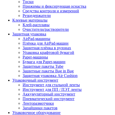
Тиски
Прижимы и фиксирующая оснастка
Средства контроля и измерений
Резцедержатели
Клеевые материалы
Клей-расплавы
Очистители/растворители
Защитная упаковка
AirPad-машины
Плёнка для AirPad-машин
Защитная плёнка в рулонах
Упаковка крафтовой бумагой
Paper-машины
Бумага для Paper-машин
Защитные пакеты Tube
Защитные пакеты Bag in Bag
Защитная упаковка Air Cushion
Упаковочный инструмент
Инструмент для стальной ленты
Инструмент для ПП / ПЭТ ленты
Аккумуляторный инструмент
Пневматический инструмент
Ленторазмотчики
Запайщики пакетов
Упаковочное оборудование