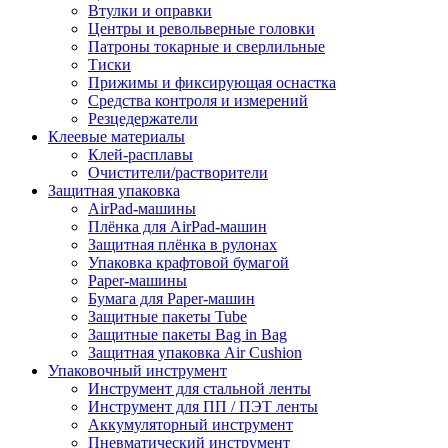
Втулки и оправки
Центры и револьверные головки
Патроны токарные и сверлильные
Тиски
Прижимы и фиксирующая оснастка
Средства контроля и измерений
Резцедержатели
Клеевые материалы
Клей-расплавы
Очистители/растворители
Защитная упаковка
AirPad-машины
Плёнка для AirPad-машин
Защитная плёнка в рулонах
Упаковка крафтовой бумагой
Paper-машины
Бумага для Paper-машин
Защитные пакеты Tube
Защитные пакеты Bag in Bag
Защитная упаковка Air Cushion
Упаковочный инструмент
Инструмент для стальной ленты
Инструмент для ПП / ПЭТ ленты
Аккумуляторный инструмент
Пневматический инструмент