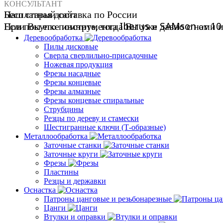
КОНСУЛЬТАНТ
Наш старый сайт
Бесплатная доставка по России
Если Вы его помните, тогда Вы уже давно с нами 
При покупке инструмента Iberus и SAMson от 10 
Деревообработка
Пилы дисковые
Сверла сверлильно-присадочные
Ножевая продукция
Фрезы насадные
Фрезы концевые
Фрезы алмазные
Фрезы концевые спиральные
Струбцины
Резцы по дереву и стамески
Шестигранные ключи (Т-образные)
Металлообработка
Заточные станки
Заточные круги
Фрезы
Пластины
Резцы и державки
Оснастка
Патроны цанговые и резьбонарезные
Цанги
Втулки и оправки