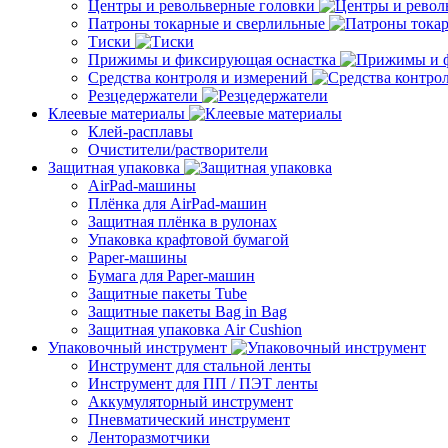
Центры и револьверные головки
Патроны токарные и сверлильные
Тиски
Прижимы и фиксирующая оснастка
Средства контроля и измерений
Резцедержатели
Клеевые материалы
Клей-расплавы
Очистители/растворители
Защитная упаковка
AirPad-машины
Плёнка для AirPad-машин
Защитная плёнка в рулонах
Упаковка крафтовой бумагой
Paper-машины
Бумага для Paper-машин
Защитные пакеты Tube
Защитные пакеты Bag in Bag
Защитная упаковка Air Cushion
Упаковочный инструмент
Инструмент для стальной ленты
Инструмент для ПП / ПЭТ ленты
Аккумуляторный инструмент
Пневматический инструмент
Ленторазмотчики