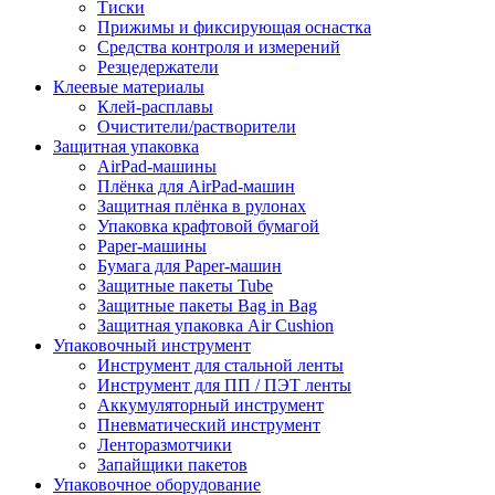
Тиски
Прижимы и фиксирующая оснастка
Средства контроля и измерений
Резцедержатели
Клеевые материалы
Клей-расплавы
Очистители/растворители
Защитная упаковка
AirPad-машины
Плёнка для AirPad-машин
Защитная плёнка в рулонах
Упаковка крафтовой бумагой
Paper-машины
Бумага для Paper-машин
Защитные пакеты Tube
Защитные пакеты Bag in Bag
Защитная упаковка Air Cushion
Упаковочный инструмент
Инструмент для стальной ленты
Инструмент для ПП / ПЭТ ленты
Аккумуляторный инструмент
Пневматический инструмент
Ленторазмотчики
Запайщики пакетов
Упаковочное оборудование