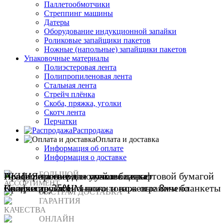
Паллетообмотчики
Стреппинг машины
Датеры
Оборудование индукционной запайки
Роликовые запайщики пакетов
Ножные (напольные) запайщики пакетов
Упаковочные материалы
Полиэстеровая лента
Полипропиленовая лента
Стальная лента
Стрейч плёнка
Скоба, пряжка, уголки
Скотч лента
Перчатки
Распродажа
Оплата и доставка
Информация об оплате
Информация о доставке
АКЦИЯ на сверла - лучшие цены
Новое решение для упаковки крафтовой бумагой
Профилирование ножей и бланкет
БОЛЬШОЙ
АССОРТИМЕНТ
Количество акционного товара ограничено
Скидки до 35%
Профилируем НМ ножи и ножевые 8мм бланкеты H
БЫСТРАЯ ДОСТАВКА
ГАРАНТИЯ
КАЧЕСТВА
ОНЛАЙН