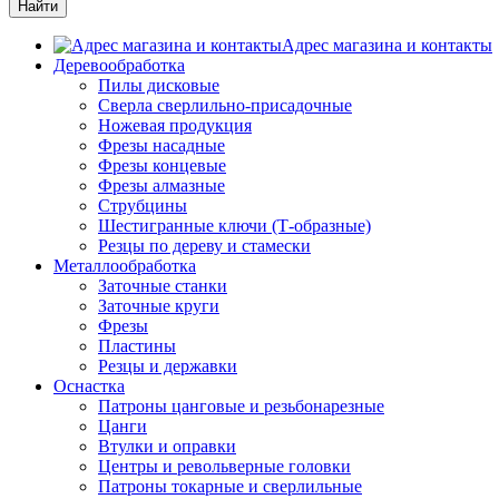
Адрес магазина и контакты
Деревообработка
Пилы дисковые
Сверла сверлильно-присадочные
Ножевая продукция
Фрезы насадные
Фрезы концевые
Фрезы алмазные
Струбцины
Шестигранные ключи (Т-образные)
Резцы по дереву и стамески
Металлообработка
Заточные станки
Заточные круги
Фрезы
Пластины
Резцы и державки
Оснастка
Патроны цанговые и резьбонарезные
Цанги
Втулки и оправки
Центры и револьверные головки
Патроны токарные и сверлильные