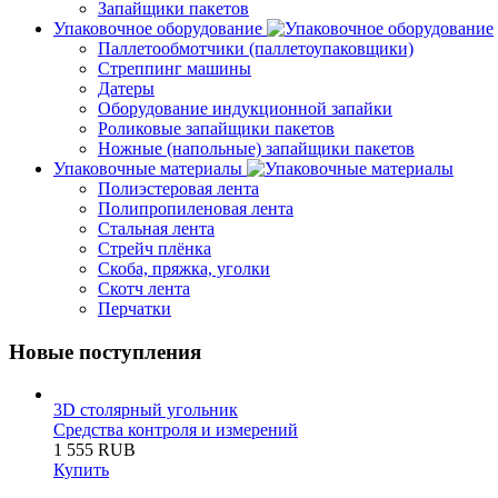
Запайщики пакетов
Упаковочное оборудование
Паллетообмотчики (паллетоупаковщики)
Стреппинг машины
Датеры
Оборудование индукционной запайки
Роликовые запайщики пакетов
Ножные (напольные) запайщики пакетов
Упаковочные материалы
Полиэстеровая лента
Полипропиленовая лента
Стальная лента
Стрейч плёнка
Скоба, пряжка, уголки
Скотч лента
Перчатки
Новые поступления
3D столярный угольник
Средства контроля и измерений
1 555 RUB
Купить