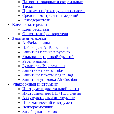
Патроны токарные и сверлильные
Тиски
Прижимы и фиксирующая оснастка
Средства контроля и измерений
Резцедержатели
Клеевые материалы
Клей-расплавы
Очистители/растворители
Защитная упаковка
AirPad-машины
Плёнка для AirPad-машин
Защитная плёнка в рулонах
Упаковка крафтовой бумагой
Paper-машины
Бумага для Paper-машин
Защитные пакеты Tube
Защитные пакеты Bag in Bag
Защитная упаковка Air Cushion
Упаковочный инструмент
Инструмент для стальной ленты
Инструмент для ПП / ПЭТ ленты
Аккумуляторный инструмент
Пневматический инструмент
Ленторазмотчики
Запайщики пакетов