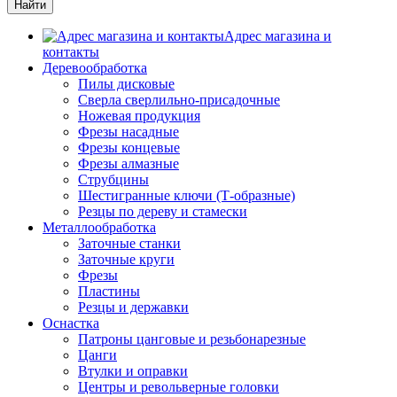
Адрес магазина и
контакты
Деревообработка
Пилы дисковые
Сверла сверлильно-присадочные
Ножевая продукция
Фрезы насадные
Фрезы концевые
Фрезы алмазные
Струбцины
Шестигранные ключи (Т-образные)
Резцы по дереву и стамески
Металлообработка
Заточные станки
Заточные круги
Фрезы
Пластины
Резцы и державки
Оснастка
Патроны цанговые и резьбонарезные
Цанги
Втулки и оправки
Центры и револьверные головки